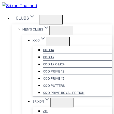
Skip
to
CLUBS
content
MEN’S CLUBS
XXIO
XXIO 14
XXIO 13
XXIO 13 X-EKS-
XXIO PRIME 12
XXIO PRIME 13
XXIO PUTTERS
XXIO PRIME ROYAL EDITION
SRIXON
ZXI