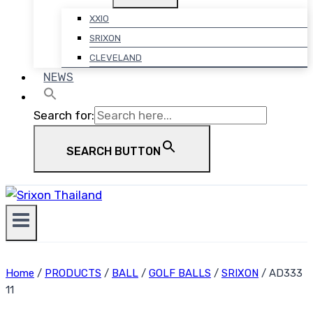
XXIO
SRIXON
CLEVELAND
NEWS
Search for:
SEARCH BUTTON
Home
/
PRODUCTS
/
BALL
/
GOLF BALLS
/
SRIXON
/
AD333
11