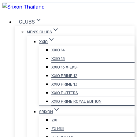
Skip
to
CLUBS
content
MEN’S CLUBS
XXIO
XXIO 14
XXIO 13
XXIO 13 X-EKS-
XXIO PRIME 12
XXIO PRIME 13
XXIO PUTTERS
XXIO PRIME ROYAL EDITION
SRIXON
ZXI
ZX MKII