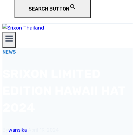
SEARCH BUTTON
NEWS
SRIXON LIMITED
EDITION HAWAII HAT
2024
By
wansika
April 19, 2024