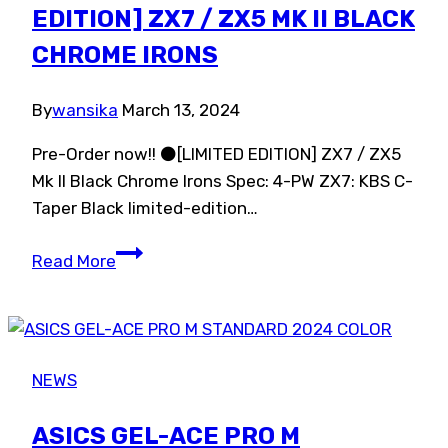
EDITION] ZX7 / ZX5 MK II BLACK
CHROME IRONS
By
wansika
March 13, 2024
Pre-Order now!! ⚫[LIMITED EDITION] ZX7 / ZX5
Mk II Black Chrome Irons Spec: 4-PW ZX7: KBS C-
Taper Black limited-edition…
Pre-
Read More
Order
now!!
[LIMITED
EDITION]
NEWS
ZX7
/
ASICS GEL-ACE PRO M
ZX5