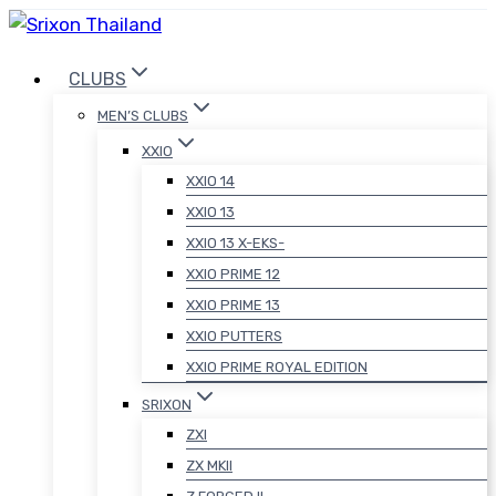
Skip
to
CLUBS
content
MEN’S CLUBS
XXIO
XXIO 14
XXIO 13
XXIO 13 X-EKS-
XXIO PRIME 12
XXIO PRIME 13
XXIO PUTTERS
XXIO PRIME ROYAL EDITION
SRIXON
ZXI
ZX MKII