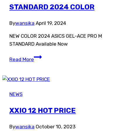
Mk
STANDARD 2024 COLOR
II
Black
By
wansika
April 19, 2024
Chrome
NEW COLOR 2024 ASICS GEL-ACE PRO M
Irons
STANDARD Available Now
ASICS
Read More
GEL-
ACE
PRO
M
NEWS
STANDARD
2024
XXIO 12 HOT PRICE
COLOR
By
wansika
October 10, 2023